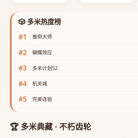
🎲 多米热度榜
#1
推倒大师
#2
蝴蝶效应
#3
多米计划S2
#4
机关城
#5
完美连锁
🏆 多米典藏 · 不朽齿轮