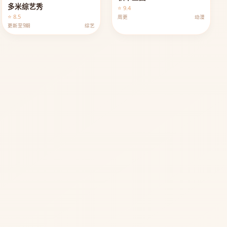
多米综艺秀
⭐ 9.4
⭐ 8.5
周更
动漫
更新至9期
综艺