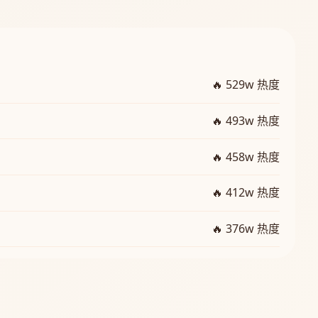
🔥 529w 热度
🔥 493w 热度
🔥 458w 热度
🔥 412w 热度
🔥 376w 热度