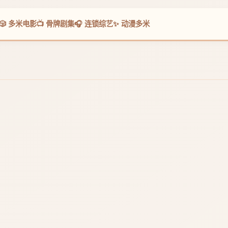
🎲 多米电影
📺 骨牌剧集
🎧 连锁综艺
✨ 动漫多米