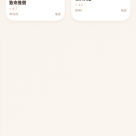
致命推倒
⭐ 9.0
⭐ 8.7
IMAX
电影
4K动作
电影