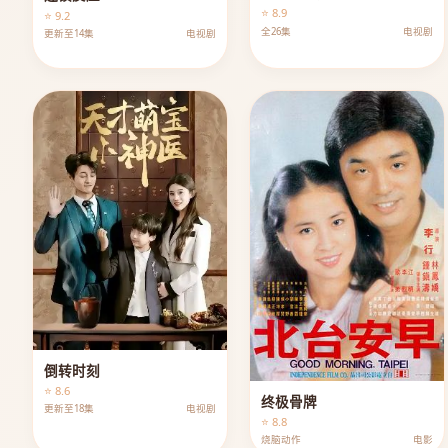
⭐ 8.9
⭐ 9.2
全26集
电视剧
更新至14集
电视剧
倒转时刻
⭐ 8.6
终极骨牌
更新至18集
电视剧
⭐ 8.8
烧脑动作
电影