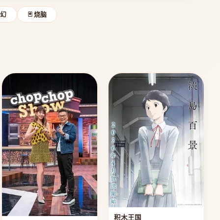
奇幻
🃏 烧脑
积木王国