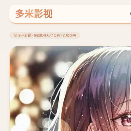
多米影视
🎲 多米影视 · 在线影视 🎲 / 首页 / 连锁热映