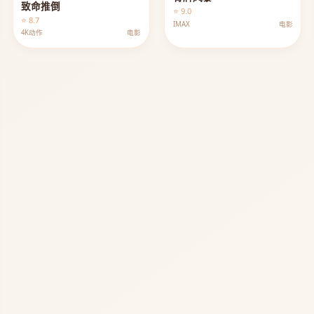
致命推倒
⭐ 9.0
⭐ 8.7
IMAX
电影
4K动作
电影