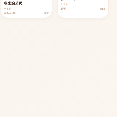
多米综艺秀
⭐ 9.4
⭐ 8.5
周更
动漫
更新至9期
综艺