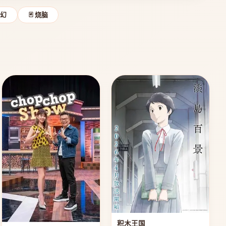
奇幻
🃏 烧脑
积木王国