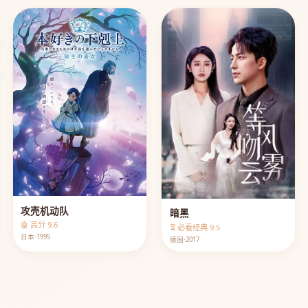
攻壳机动队
暗黑
🤖 高分 9.6
⏳ 必看经典 9.5
日本·1995
德国·2017