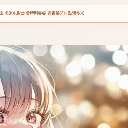
🎲 多米电影
📺 骨牌剧集
🎧 连锁综艺
✨ 动漫多米