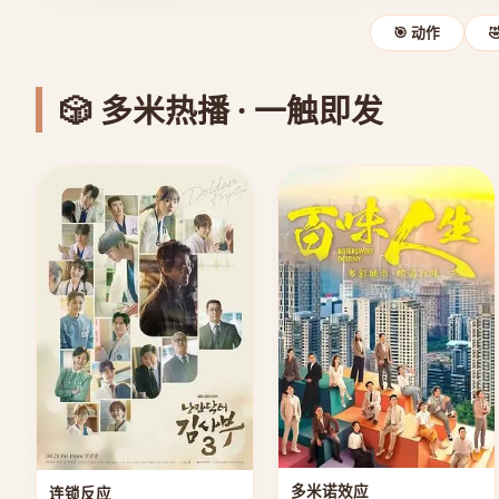
🎯 动作

🎲 多米热播 · 一触即发
多米诺效应
连锁反应